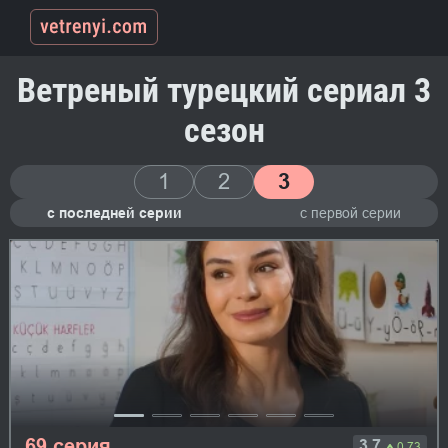
Ветреный турецкий сериал 3
сезон
1
2
3
с последней серии
с первой серии
69 серия
3.7
0.73