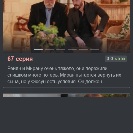
67 серия
3.0
0.00
Рейян и Мирану очень тяжело, они пережили
слишком много потерь. Миран пытается вернуть их
сына, но у Фюсун есть условия. Он должен
подставить Джихана. Она намерена отомстить ему
чу...