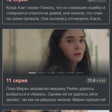
Когда Азат сказал Генюль, что он совершил ошибку и
собирается отвезти ее домой, она поняла, что план
на грани провала. Она пыталась отговорить Азата,
но не смогла и тогда выстрелил...
11 серия
11.4
0.40
Пока Миран заправлял машину, Рейян удалось
выбраться и сбежать. Однако ей не удалось уйти
далеко, так как на девушку напали. Миран пришел ей
на помощь. Хазар пытается найти дочь и ...