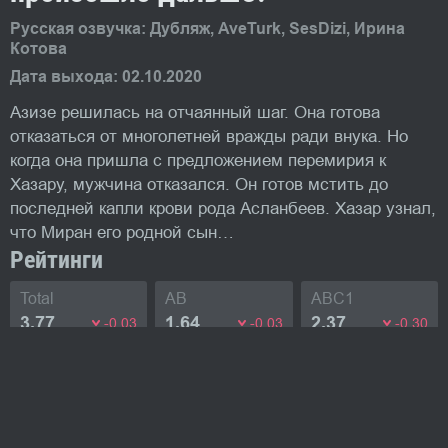
Русская озвучка: Дубляж, AveTurk, SesDizi, Ирина
Котова
Дата выхода: 02.10.2020
Азизе решилась на отчаянный шаг. Она готова
отказаться от многолетней вражды ради внука. Но
когда она пришла с предложением перемирия к
Хазару, мужчина отказался. Он готов мстить до
последней капли крови рода Асланбеев. Хазар узнал,
что Миран его родной сын…
Рейтинги
Total
AB
ABC1
3.77
1.64
2.37
-0.03
-0.03
-0.30
Изображения