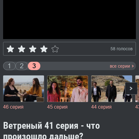
58 голосов
1
2
3
все серии
46 серия
45 серия
44 серия
4
Ветреный 41 серия - что
произошло дальше?