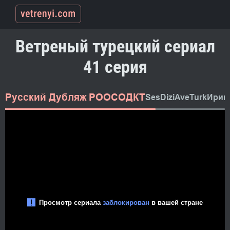
Ветреный турецкий сериал
41 серия
Русский Дубляж РООСОДКТ
SesDizi
AveTurk
Ирин