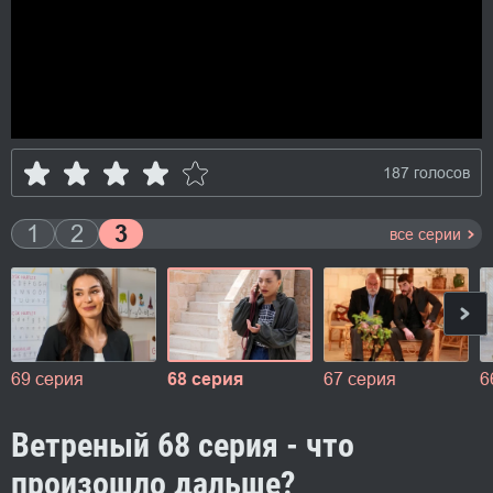
187 голосов
1
2
3
все серии
69 серия
68 серия
67 серия
6
Ветреный 68 серия - что
произошло дальше?