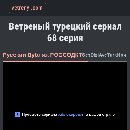
Ветреный турецкий сериал
68 серия
Русский Дубляж РООСОДКТ
SesDizi
AveTurk
Ирин