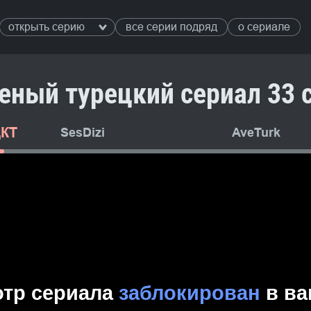
открыть серию
все серии подряд
о сериале
еный турецкий сериал 33 
ДКТ
SesDizi
AveTurk