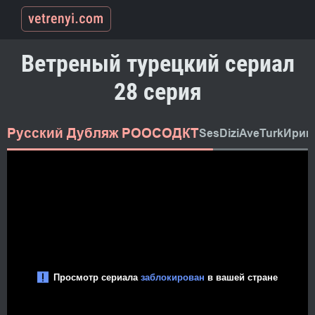
Ветреный турецкий сериал
28 серия
Русский Дубляж РООСОДКТ
SesDizi
AveTurk
Ирин