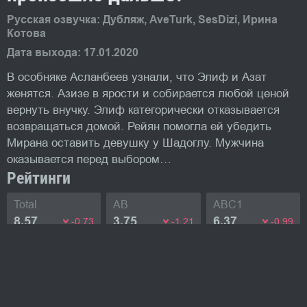
Русская озвучка: Дубляж, AveTurk, SesDizi, Ирина
Котова
Дата выхода: 17.01.2020
В особняке Асланбеев узнали, что Элиф и Азат
женятся. Азизе в ярости и собирается любой ценой
вернуть внучку. Элиф категорически отказывается
возвращаться домой. Рейян помогла ей убедить
Мирана оставить девушку у Шадоглу. Мужчина
оказывается перед выбором…
Рейтинги
Total
AB
ABC1
8.57
3.75
6.37
-0.73
-1.21
-0.99
Изображения