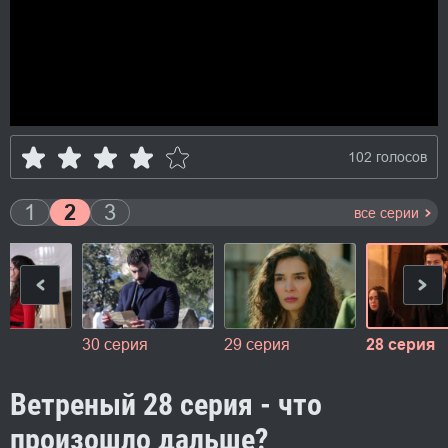
102 голосов
1
2
3
все серии
я
30 серия
29 серия
28 серия
Ветреный 28 серия - что
произошло дальше?