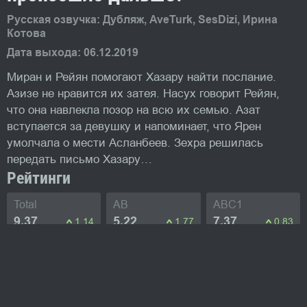
Русская озвучка: Дубляж, AveTurk, SesDizi, Ирина
Котова
Дата выхода: 06.12.2019
Миран и Рейян помогают Хазару найти послание.
Азизе не нравится их затея. Насух говорит Рейян,
что она навлекла позор на всю их семью. Азат
вступается за девушку и напоминает, что Ярен
умолчала о мести Асланбеев. Зехра решилась
передать письмо Хазару…
Рейтинги
Total
AB
ABC1
9.37
5.22
7.37
1.14
1.77
0.83
Изображения