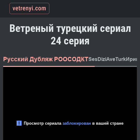
Ветреный турецкий сериал
24 серия
Русский Дубляж РООСОДКТ
SesDizi
AveTurk
Ирин