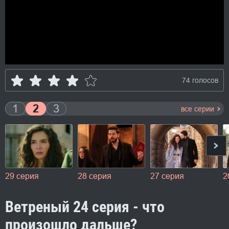
74 голосов
1
2
3
все серии
29 серия
28 серия
27 серия
2
Ветреный 24 серия - что
произошло дальше?