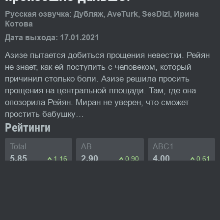
Русская озвучка: Дубляж, AveTurk, SesDizi, Ирина
Котова
Дата выхода: 17.01.2021
Азизе пытается добиться прощения невестки. Рейян
не знает, как ей поступить с человеком, который
причинил столько боли. Азизе решила просить
прощения на центральной площади. Там, где она
опозорила Рейян. Миран не уверен, что сможет
простить бабушку…
Рейтинги
Total
AB
ABC1
5.85
2.90
4.00
1.16
0.90
0.61
Изображения