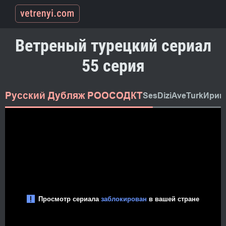
Ветреный турецкий сериал
55 серия
Русский Дубляж РООСОДКТ
SesDizi
AveTurk
Ирин