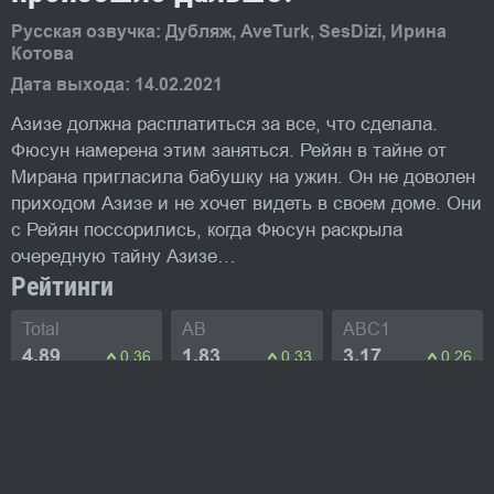
Русская озвучка: Дубляж, AveTurk, SesDizi, Ирина
Котова
Дата выхода: 14.02.2021
Азизе должна расплатиться за все, что сделала.
Фюсун намерена этим заняться. Рейян в тайне от
Мирана пригласила бабушку на ужин. Он не доволен
приходом Азизе и не хочет видеть в своем доме. Они
с Рейян поссорились, когда Фюсун раскрыла
очередную тайну Азизе…
Рейтинги
Total
AB
ABC1
4.89
1.83
3.17
0.36
0.33
0.26
Изображения