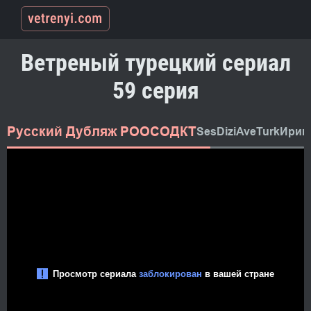
Ветреный турецкий сериал
59 серия
Русский Дубляж РООСОДКТ
SesDizi
AveTurk
Ирин