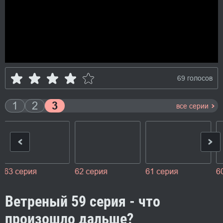
69 голосов
1
2
3
все серии
ия
61 серия
60 серия
59 серия
Ветреный 59 серия - что
произошло дальше?