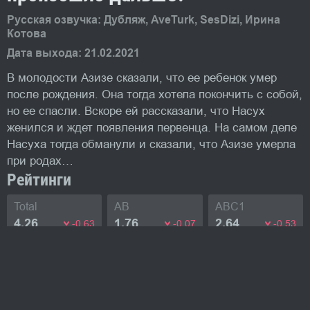
Русская озвучка: Дубляж, AveTurk, SesDizi, Ирина
Котова
Дата выхода: 21.02.2021
В молодости Азизе сказали, что ее ребенок умер
после рождения. Она тогда хотела покончить с собой,
но ее спасли. Вскоре ей рассказали, что Насух
женился и ждет появления первенца. На самом деле
Насуха тогда обманули и сказали, что Азизе умерла
при родах…
Рейтинги
Total
AB
ABC1
4.26
1.76
2.64
-0.63
-0.07
-0.53
Изображения