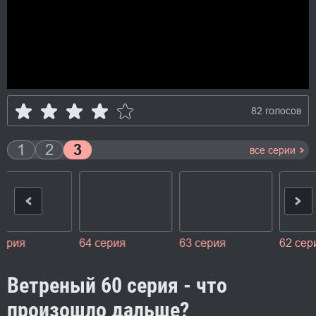
82 голосов
1
2
3
все серии
63 серия
62 серия
61 серия
60 
Ветреный 60 серия - что
произошло дальше?