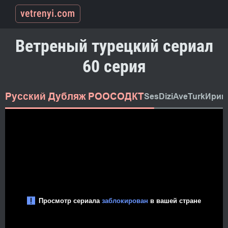
Ветреный турецкий сериал
60 серия
Русский Дубляж РООСОДКТ
SesDizi
AveTurk
Ирин